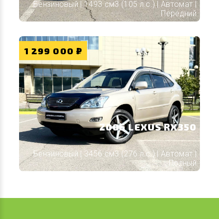
Бензиновый | 1493 см3 (105 л.с.) | Автомат |
Передний
1 299 000 ₽
2006 LEXUS RX350
Бензиновый | 3456 см3 (276 л.с.) | Автомат |
Полный