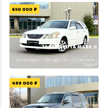
650 000 ₽
2003 TOYOTA MARK II
Бензиновый | 1988 см3 (160 л.с.) | Автомат |
Задний
499 000 ₽