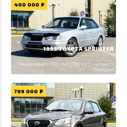
400 000 ₽
1995 TOYOTA SPRINTER
Бензиновый | 1587 см3 (105 л.с.) | Автомат |
Передний
799 000 ₽