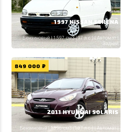
1997 NISSAN SERENA
Бензиновый | 1597 см3 (97 л.с.) | Автомат |
Задний
849 000 ₽
2011 HYUNDAI SOLARIS
Бензиновый | 1396 см3 (107 л.с.) | Автомат |