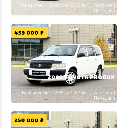
Бензиновый | 1998 см3 (150 л.с.) | Автомат |
Передний
459 000 ₽
2003 TOYOTA PROBOX
Бензиновый | 1298 см3 (87 л.с.) | Автомат |
Передний
250 000 ₽