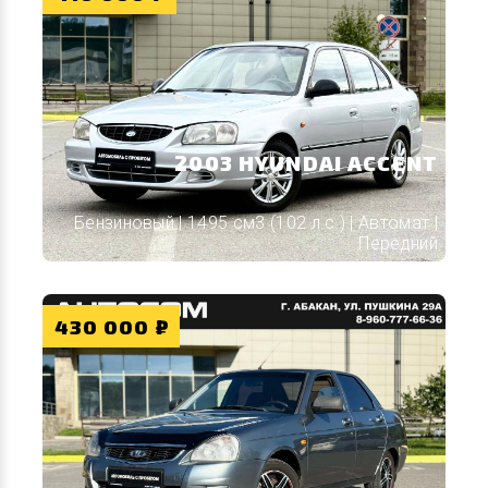
2003 HYUNDAI ACCENT
Бензиновый | 1495 см3 (102 л.с.) | Автомат |
Передний
430 000 ₽