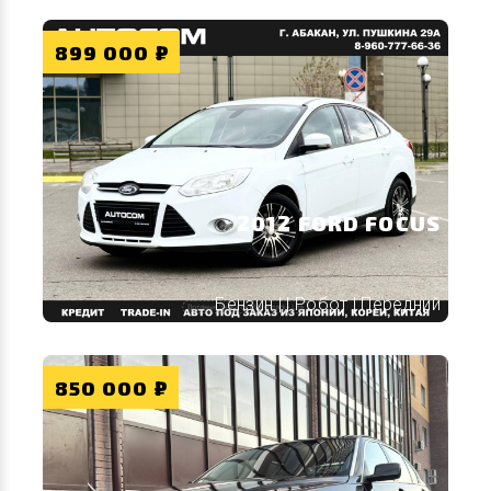
899 000 ₽
2012 FORD FOCUS
Бензин | | Робот | Передний
850 000 ₽