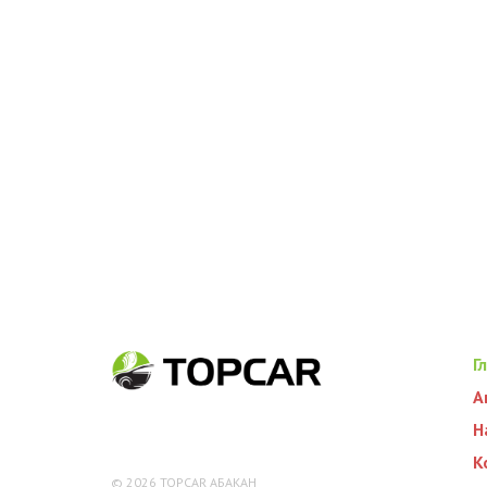
Г
А
Н
К
©
2026
TOPCAR АБАКАН