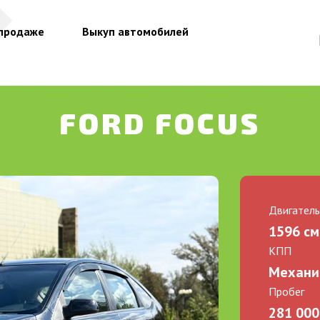
 продаже
Выкуп автомобилей
FORD FOCUS
Двигател
1596 см3
КПП
Механи
Пробег
281 000