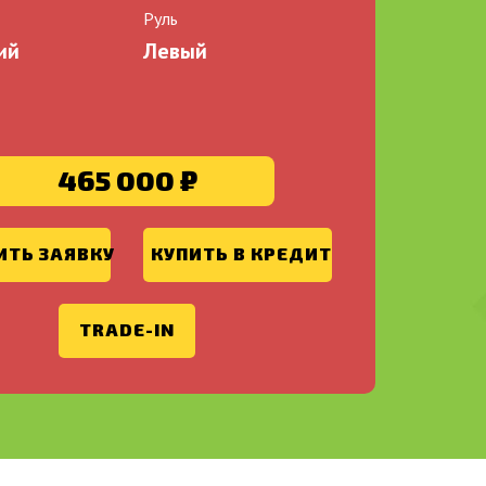
Руль
ий
Левый
465 000 ₽
ИТЬ ЗАЯВКУ
КУПИТЬ В КРЕДИТ
TRADE-IN